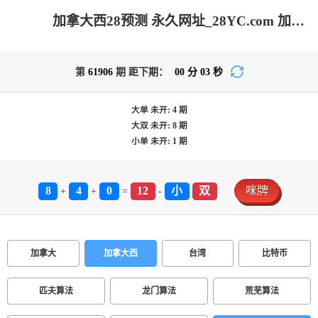
加拿大西28预测 永久网址_28YC.com 加拿大28-加拿大PC|加拿大在线预测|加拿大PC2.8走势|加拿大28刮奖结果查询
第
61906
期 距下期：
00
分
03
秒
大单
未开:
4
期
大双
未开:
8
期
小单
未开:
1
期
8
4
0
12
小
双
咪牌
+
+
=
-
加拿大
加拿大西
台湾
比特币
匹夫算法
龙门算法
荒芜算法