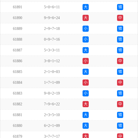
61891
5+0+6=11
大
错
61890
9+9+6=24
大
中
61889
2+9+7=18
小
错
61888
0+9+7=16
小
错
61887
5+3+3=11
大
错
61886
3+8+1=12
小
中
61885
2+1+0=03
大
错
61884
1+7+1=09
小
中
61883
9+8+2=19
小
错
61882
7+9+6=22
大
中
61881
2+3+5=10
大
错
61880
6+2+1=09
大
错
61879
3+7+7=17
大
中