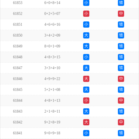
61853
6+0+8=14
小
错
61852
0+2+5=07
小
中
61851
4+6+6=16
小
错
61850
3+4+2=09
大
错
61849
8+0+1=09
大
错
61848
4+8+3=15
小
错
61847
3+3+4=10
大
错
61846
4+9+9=22
大
中
61845
5+2+1=08
大
错
61844
4+8+1=13
小
中
61843
2+1+8=11
大
错
61842
9+2+8=19
大
中
61841
9+0+9=18
小
错