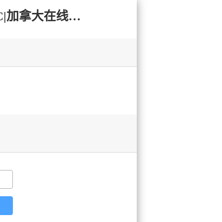
加拿大西28预测 永久网址_28YC.com 加拿大28-加拿大PC|加拿大在线预测|加拿大PC2.8走势|加拿大28刮奖结果查询