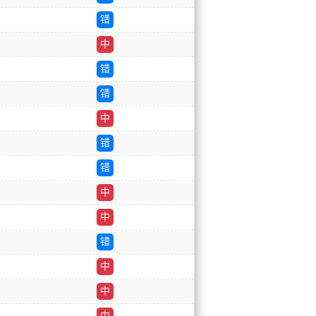
错
中
错
错
中
错
错
中
中
错
中
中
中