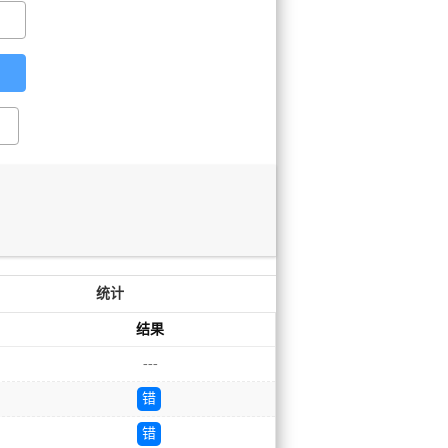
统计
结果
---
错
错