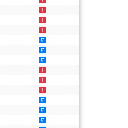
中
中
中
错
错
错
中
中
中
错
错
错