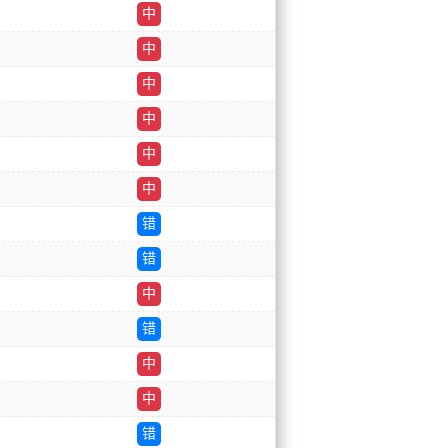
中
中
中
中
中
中
错
错
中
错
中
中
错