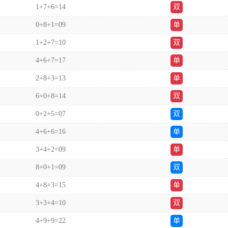
1+7+6=14
双
0+8+1=09
单
1+2+7=10
双
4+6+7=17
单
2+8+3=13
单
6+0+8=14
双
0+2+5=07
双
4+6+6=16
单
3+4+2=09
单
8+0+1=09
双
4+8+3=15
单
3+3+4=10
双
4+9+9=22
单