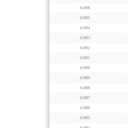
61896
61895
61894
61893
61892
61891
61890
61889
61888
61887
61886
61885
61884