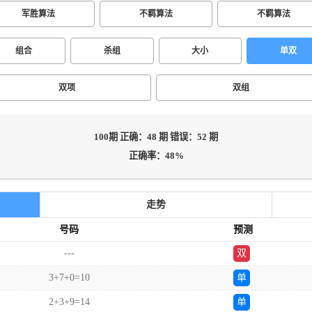
军胜算法
不羁算法
不羁算法
组合
杀组
大小
单双
双项
双组
100期 正确：48 期 错误：52 期
正确率：48%
走势
号码
预测
---
双
3+7+0=10
单
2+3+9=14
单