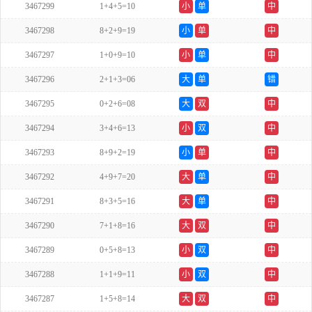
3467299
1+4+5=10
小
单
中
3467298
8+2+9=19
小
单
中
3467297
1+0+9=10
小
单
中
3467296
2+1+3=06
大
单
错
3467295
0+2+6=08
大
双
中
3467294
3+4+6=13
小
双
中
3467293
8+9+2=19
小
单
中
3467292
4+9+7=20
大
单
中
3467291
8+3+5=16
大
单
中
3467290
7+1+8=16
大
双
中
3467289
0+5+8=13
小
双
中
3467288
1+1+9=11
小
双
中
3467287
1+5+8=14
大
双
中