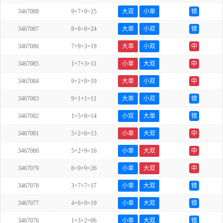
3467088
9+7+9=25
大双
小单
错
3467087
8+8+8=24
大单
小双
错
3467086
7+9+3=19
大单
小双
中
3467085
1+7+3=11
小单
大双
中
3467084
9+2+8=19
大单
小双
中
3467083
9+1+1=11
大单
小双
错
3467082
1+5+8=14
小双
大单
错
3467081
5+2+6=13
小单
大双
中
3467080
5+2+9=16
小单
大双
中
3467079
8+9+9=26
小单
大双
中
3467078
3+7+7=17
小单
大双
错
3467077
4+6+9=19
小单
大双
错
3467076
1+3+2=06
小单
大双
错