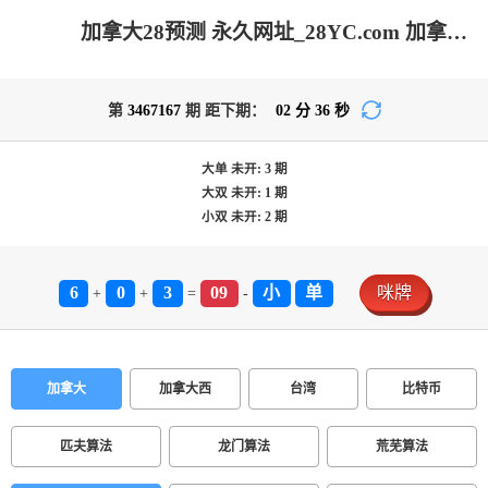
加拿大28预测 永久网址_28YC.com 加拿大28-加拿大PC|加拿大在线预测|加拿大PC2.8走势|加拿大28刮奖结果查询
第
3467167
期 距下期：
02
分
36
秒
大单
未开:
3
期
大双
未开:
1
期
小双
未开:
2
期
6
0
3
09
小
单
咪牌
+
+
=
-
加拿大
加拿大西
台湾
比特币
匹夫算法
龙门算法
荒芜算法