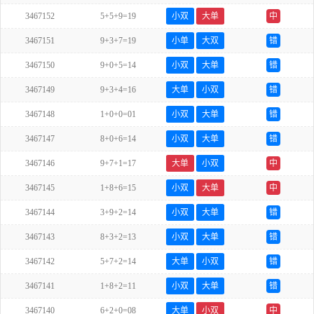
3467152
5+5+9=19
小双
大单
中
3467151
9+3+7=19
小单
大双
错
3467150
9+0+5=14
小双
大单
错
3467149
9+3+4=16
大单
小双
错
3467148
1+0+0=01
小双
大单
错
3467147
8+0+6=14
小双
大单
错
3467146
9+7+1=17
大单
小双
中
3467145
1+8+6=15
小双
大单
中
3467144
3+9+2=14
小双
大单
错
3467143
8+3+2=13
小双
大单
错
3467142
5+7+2=14
大单
小双
错
3467141
1+8+2=11
小双
大单
错
3467140
6+2+0=08
大单
小双
中