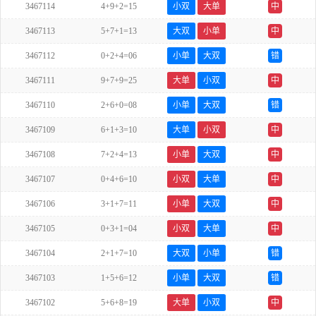
3467114
4+9+2=15
小双
大单
中
3467113
5+7+1=13
大双
小单
中
3467112
0+2+4=06
小单
大双
错
3467111
9+7+9=25
大单
小双
中
3467110
2+6+0=08
小单
大双
错
3467109
6+1+3=10
大单
小双
中
3467108
7+2+4=13
小单
大双
中
3467107
0+4+6=10
小双
大单
中
3467106
3+1+7=11
小单
大双
中
3467105
0+3+1=04
小双
大单
中
3467104
2+1+7=10
大双
小单
错
3467103
1+5+6=12
小单
大双
错
3467102
5+6+8=19
大单
小双
中