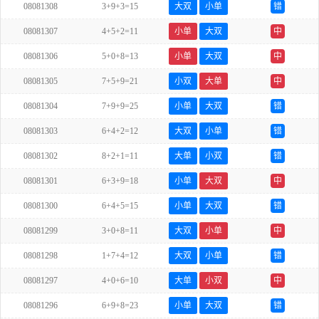
08081308
3+9+3=15
大双
小单
错
08081307
4+5+2=11
小单
大双
中
08081306
5+0+8=13
小单
大双
中
08081305
7+5+9=21
小双
大单
中
08081304
7+9+9=25
小单
大双
错
08081303
6+4+2=12
大双
小单
错
08081302
8+2+1=11
大单
小双
错
08081301
6+3+9=18
小单
大双
中
08081300
6+4+5=15
小单
大双
错
08081299
3+0+8=11
大双
小单
中
08081298
1+7+4=12
大双
小单
错
08081297
4+0+6=10
大单
小双
中
08081296
6+9+8=23
小单
大双
错