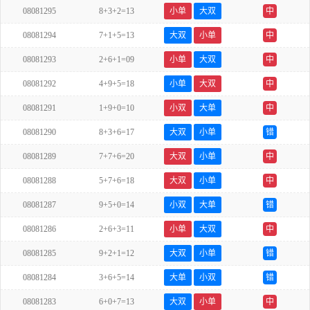
08081295
8+3+2=13
小单
大双
中
08081294
7+1+5=13
大双
小单
中
08081293
2+6+1=09
小单
大双
中
08081292
4+9+5=18
小单
大双
中
08081291
1+9+0=10
小双
大单
中
08081290
8+3+6=17
大双
小单
错
08081289
7+7+6=20
大双
小单
中
08081288
5+7+6=18
大双
小单
中
08081287
9+5+0=14
小双
大单
错
08081286
2+6+3=11
小单
大双
中
08081285
9+2+1=12
大双
小单
错
08081284
3+6+5=14
大单
小双
错
08081283
6+0+7=13
大双
小单
中