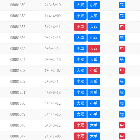
08081359
2+3+5=10
大双
小单
错
08081358
1+4+4=09
小双
大单
错
08081357
5+2+4=11
小单
大双
中
08081356
9+2+2=13
大单
小双
错
08081355
5+5+4=14
小单
大双
中
08081354
5+9+2=16
小双
大单
错
08081353
1+4+2=07
大双
小单
中
08081352
2+5+7=14
小双
大单
错
08081351
4+8+6=18
小双
大单
错
08081350
4+4+4=12
大双
小单
错
08081349
7+4+4=15
大双
小单
错
08081348
6+3+3=12
小双
大单
中
08081347
2+5+1=08
小双
大单
中