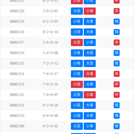
08081321
8+2+5=15
大单
小双
中
08081320
3+0+2=05
大双
小单
中
08081319
0+2+3=05
小双
大单
错
08081318
8+2+6=16
小双
大单
错
08081317
2+6+8=16
大双
小单
中
08081316
1+4+3=08
小单
大双
错
08081315
7+2+3=12
小单
大双
错
08081314
7+6+4=17
小双
大单
中
08081313
7+0+3=10
小双
大单
中
08081312
7+0+0=07
大双
小单
中
08081311
9+2+9=20
小双
大单
错
08081310
0+0+9=09
小双
大单
错
08081309
0+2+0=02
大双
小单
错