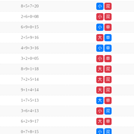
8+5+7=20
小
双
2+6+0=08
小
双
6+9+0=15
小
单
2+5+9=16
大
单
4+9+3=16
小
单
3+2+0=05
小
单
8+9+1=18
大
双
7+2+5=14
大
双
9+1+4=14
大
双
1+7+5=13
大
单
3+6+4=13
小
双
6+2+9=17
大
单
0+7+8=15
小
双