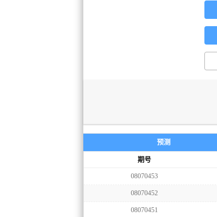
预测
期号
08070453
08070452
08070451