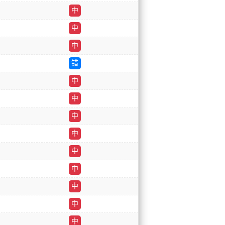
中
中
中
错
中
中
中
中
中
中
中
中
中