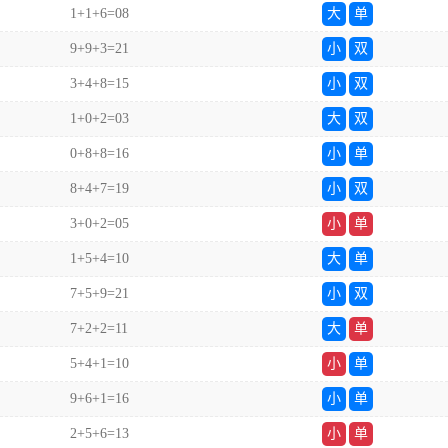
1+1+6=08
大
单
9+9+3=21
小
双
3+4+8=15
小
双
1+0+2=03
大
双
0+8+8=16
小
单
8+4+7=19
小
双
3+0+2=05
小
单
1+5+4=10
大
单
7+5+9=21
小
双
7+2+2=11
大
单
5+4+1=10
小
单
9+6+1=16
小
单
2+5+6=13
小
单