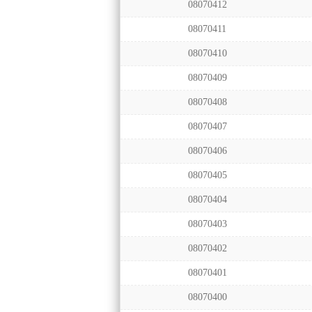
08070412
08070411
08070410
08070409
08070408
08070407
08070406
08070405
08070404
08070403
08070402
08070401
08070400