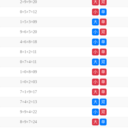
2+9+9=20
大
双
0+5+7=12
小
单
1+5+3=09
大
单
9+6+5=20
小
双
4+6+8=18
小
单
8+1+2=11
小
单
0+7+4=11
大
双
1+0+8=09
小
单
1+0+2=03
小
单
7+1+9=17
大
单
7+4+2=13
大
双
9+9+4=22
小
双
8+9+7=24
大
单