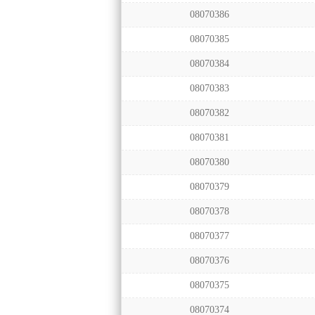
08070386
08070385
08070384
08070383
08070382
08070381
08070380
08070379
08070378
08070377
08070376
08070375
08070374