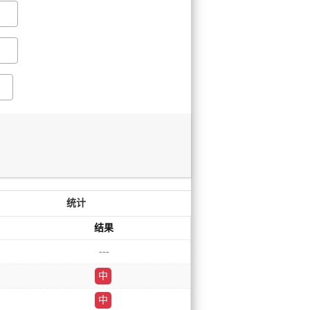
统计
结果
---
中
中