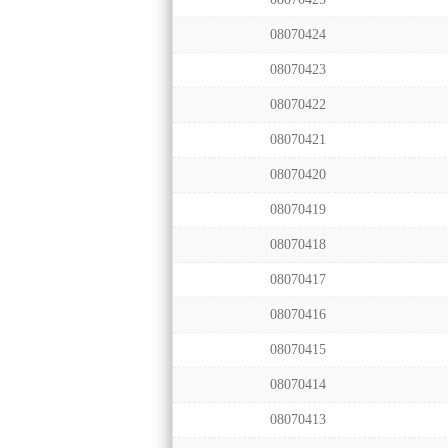
08070424
08070423
08070422
08070421
08070420
08070419
08070418
08070417
08070416
08070415
08070414
08070413