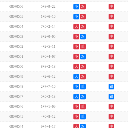
08070556
5+8+9=22
小
双
中
08070555
1+9+6=16
小
双
中
08070554
7+5+2=14
大
双
中
08070553
3+2+0=05
小
双
中
08070552
4+2+5=11
小
单
中
08070551
3+0+4=07
小
双
中
08070550
8+8+2=18
大
双
中
08070549
4+2+6=12
大
双
中
08070548
2+7+7=16
小
单
错
08070547
5+5+3=13
大
双
错
08070546
1+7+1=09
小
单
中
08070545
4+0+8=12
小
单
中
08070544
9+4+4=17
大
双
中