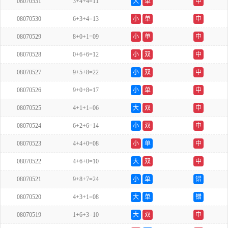
08070531
3+4+4=11
大
单
中
08070530
6+3+4=13
小
单
中
08070529
8+0+1=09
小
单
中
08070528
0+6+6=12
小
双
中
08070527
9+5+8=22
小
双
中
08070526
9+0+8=17
小
单
中
08070525
4+1+1=06
大
双
中
08070524
6+2+6=14
小
双
中
08070523
4+4+0=08
小
单
中
08070522
4+6+0=10
大
双
中
08070521
9+8+7=24
小
单
错
08070520
4+3+1=08
大
单
错
08070519
1+6+3=10
大
双
中