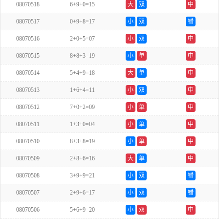
08070518
6+9+0=15
大
双
中
08070517
0+9+8=17
小
双
错
08070516
2+0+5=07
小
双
中
08070515
8+8+3=19
小
单
中
08070514
5+4+9=18
大
单
中
08070513
1+6+4=11
小
双
中
08070512
7+0+2=09
小
单
中
08070511
1+3+0=04
小
单
中
08070510
8+3+8=19
小
单
中
08070509
2+8+6=16
大
单
中
08070508
3+9+9=21
小
双
错
08070507
2+9+6=17
小
双
错
08070506
5+6+9=20
小
双
中