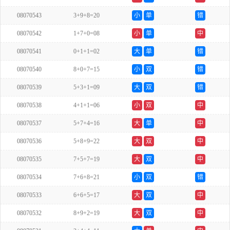
08070543
3+9+8=20
小
单
错
08070542
1+7+0=08
小
单
中
08070541
0+1+1=02
大
单
错
08070540
8+0+7=15
小
双
错
08070539
5+3+1=09
大
双
错
08070538
4+1+1=06
小
双
中
08070537
5+7+4=16
大
单
中
08070536
5+8+9=22
大
双
中
08070535
7+5+7=19
大
双
中
08070534
7+6+8=21
小
双
错
08070533
6+6+5=17
大
双
中
08070532
8+9+2=19
大
双
中